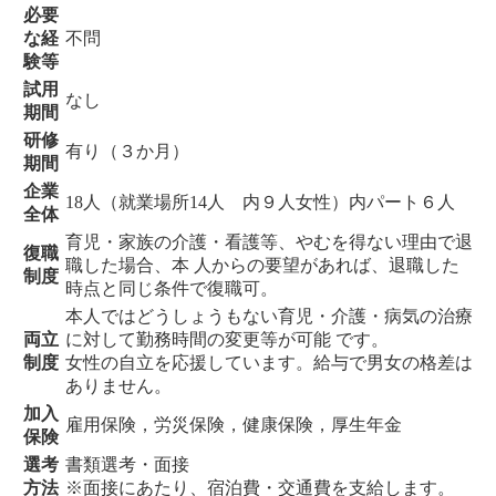
必要
な経
不問
験等
試用
なし
期間
研修
有り（３か月）
期間
企業
18人（就業場所14人 内９人女性）内パート６人
全体
育児・家族の介護・看護等、やむを得ない理由で退
復職
職した場合、本 人からの要望があれば、退職した
制度
時点と同じ条件で復職可。
本人ではどうしょうもない育児・介護・病気の治療
両立
に対して勤務時間の変更等が可能 です。
制度
女性の自立を応援しています。給与で男女の格差は
ありません。
加入
雇用保険，労災保険，健康保険，厚生年金
保険
選考
書類選考・面接
方法
※面接にあたり、宿泊費・交通費を支給します。