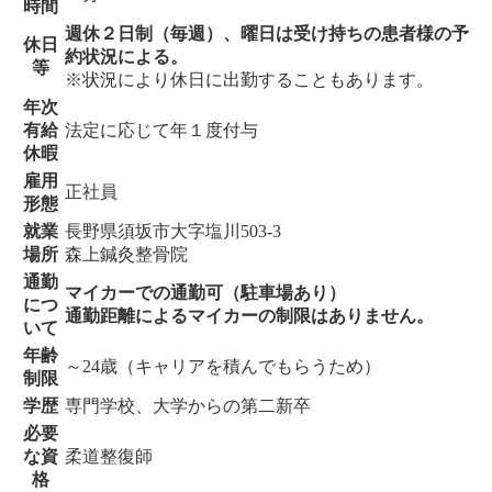
時間
週休２日制（毎週）、曜日は受け持ちの患者様の予
休日
約状況による。
等
※状況により休日に出勤することもあります。
年次
有給
法定に応じて年１度付与
休暇
雇用
正社員
形態
就業
長野県須坂市大字塩川503-3
場所
森上鍼灸整骨院
通勤
マイカーでの通勤可（駐車場あり）
につ
通勤距離によるマイカーの制限はありません。
いて
年齢
～24歳（キャリアを積んでもらうため）
制限
学歴
専門学校、大学からの第二新卒
必要
な資
柔道整復師
格