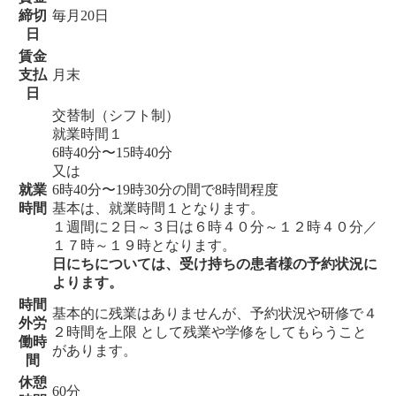
締切
毎月20日
日
賃金
支払
月末
日
交替制（シフト制）
就業時間１
6時40分〜15時40分
又は
就業
6時40分〜19時30分の間で8時間程度
時間
基本は、就業時間１となります。
１週間に２日～３日は６時４０分～１２時４０分／
１７時～１９時となります。
日にちについては、受け持ちの患者様の予約状況に
よります。
時間
基本的に残業はありませんが、予約状況や研修で４
外労
２時間を上限 として残業や学修をしてもらうこと
働時
があります。
間
休憩
60分