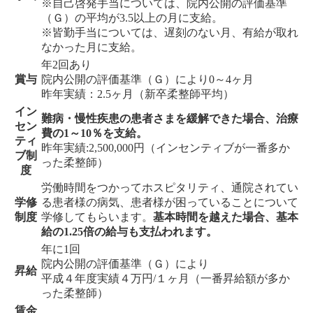
※自己啓発手当については、院内公開の評価基準
（Ｇ）の平均が3.5以上の月に支給。
※皆勤手当については、遅刻のない月、有給が取れ
なかった月に支給。
年2回あり
賞与
院内公開の評価基準（Ｇ）により0～4ヶ月
昨年実績：2.5ヶ月（新卒柔整師平均）
イン
難病・慢性疾患の患者さまを緩解できた場合、治療
セン
費の1～10％を支給。
ティ
昨年実績:2,500,000円（インセンティブが一番多か
ブ制
った柔整師）
度
労働時間をつかってホスピタリティ、通院されてい
学修
る患者様の病気、患者様が困っていることについて
制度
学修してもらいます。
基本時間を越えた場合、基本
給の1.25倍の給与も支払われます。
年に1回
院内公開の評価基準（Ｇ）により
昇給
平成４年度実績４万円/１ヶ月（一番昇給額が多か
った柔整師）
賃金