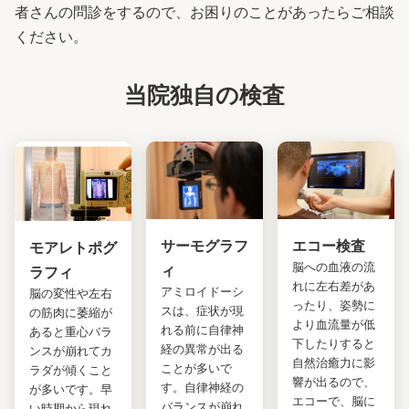
者さんの問診をするので、お困りのことがあったらご相談
ください。
当院独自の検査
サーモグラフ
エコー検査
モアレトポグ
脳への血液の流
ィ
ラフィ
れに左右差があ
アミロイドーシ
脳の変性や左右
ったり、姿勢に
スは、症状が現
の筋肉に萎縮が
より血流量が低
れる前に自律神
あると重心バラ
下したりすると
経の異常が出る
ンスが崩れてカ
自然治癒力に影
ことが多いで
ラダが傾くこと
響が出るので、
す。自律神経の
が多いです。早
エコーで、脳に
バランスが崩れ
い時期から現れ