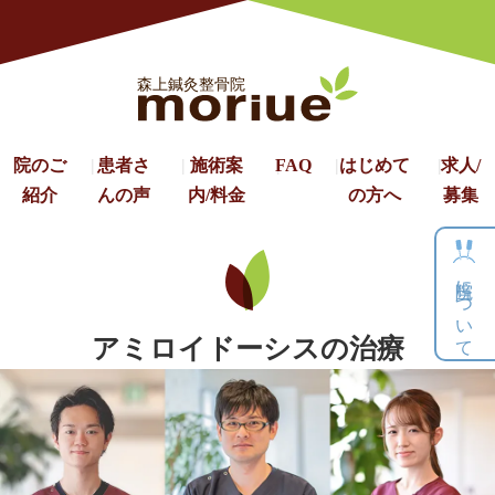
院のご
患者さ
施術案
FAQ
はじめて
求人/
紹介
んの声
内/料⾦
の方へ
募集
当院について
アミロイドーシスの治療