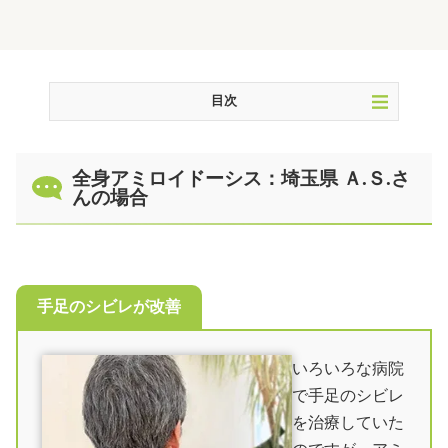
目次
全身アミロイドーシス：埼玉県 Ａ.Ｓ.さんの場合
全身アミロイドーシス：埼玉県 Ａ.Ｓ.さ
アミロイドーシスの鍼治療
んの場合
やってはいけないこと
治療費
患者さんのレビュー
手足のシビレが改善
よくある質問
北海道方面からのルート案内
いろいろな病院
東北方面からのルート案内
で手足のシビレ
関東方面からのルート案内
を治療していた
北陸方面からのルート案内