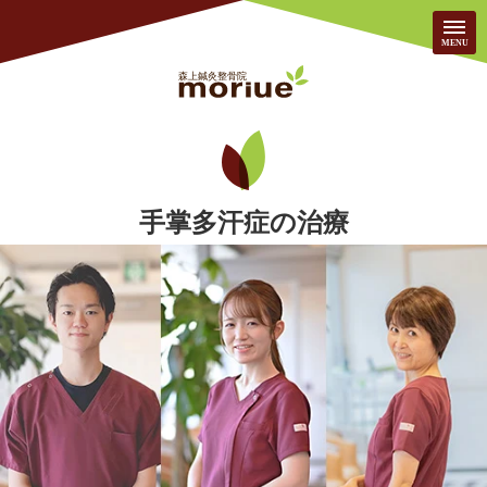
当院について
HOME
手掌多汗症の治療
院のご紹介
患者様の声
施術案内/料⾦
FAQ
はじめての方へ
求人/募集