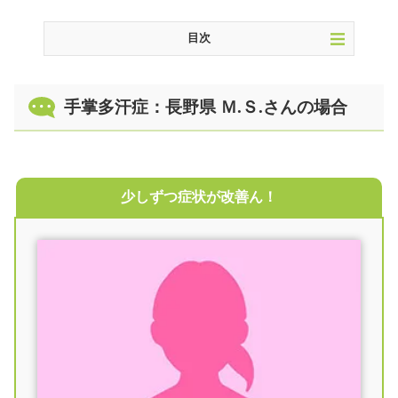
目次
手掌多汗症：長野県 Ｍ.Ｓ.さんの場合
手掌多汗症：長野県 Ｍ.Ｓ.さんの場合
思春期に発症する手掌多汗症
病院の治療と、鍼治療の考え方の違い
なぜ、「森上鍼灸整骨院」が選ばれるのか
具体的な治療の流れと期間について
少しずつ症状が改善ん！
もう一度、あの笑顔を取り戻すために
治療費
患者様のレビュー
手掌多汗症と鍼治療に関する よくあるご質問
アクセス
北海道・東北からのルート案内
関東からのルート案内