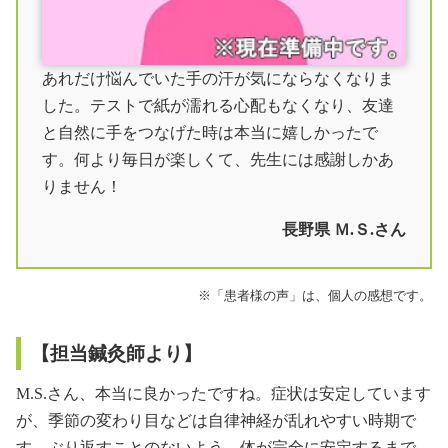
北陸方面からのルート案内
関西方面からのルート案内
あれだけ悩んでいた手の汗が気にならなくなりま
九州方面からのルート案内
した。テストで紙が濡れる心配もなくなり、友達
と自然に手をつなげた時は本当に嬉しかったで
宿泊して治療を受けられる方へ
す。何より毎日が楽しくて、先生には感謝しかあ
著者情報
りません！
参考文献
長野県 Ｍ.Ｓ.さん
※「患者様の声」は、個人の感想です。
【担当鍼灸師より】
M.S.さん、本当に良かったですね。症状は安定しています
が、季節の変わり目などは自律神経が乱れやすい時期で
す。ぶり返すことのないよう、体が完全に安定するまで、