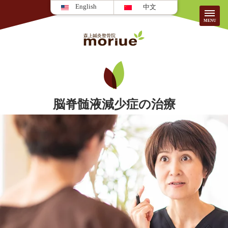
English
中文
当院について
HOME
脳脊髄液減少症の治療
院のご紹介
患者様の声
施術案内/料金
FAQ
はじめての方へ
採用情報