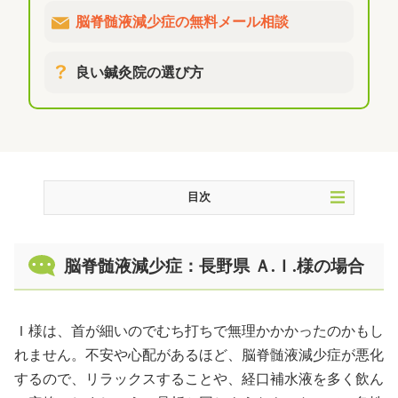
脳脊髄液減少症の無料メール相談
良い鍼灸院の選び方
目次
脳脊髄液減少症：長野県 Ａ.Ｉ.様の場合
脳脊髄液減少症：長野県 Ａ.Ｉ.様の場合
脳脊髄液減少症に鍼治療は効果があるか？
やってはいけないこと
治療費
Ｉ様は、首が細いのでむち打ちで無理かかかったのかもし
患者様のレビューをもっと見る
れません。不安や心配があるほど、脳脊髄液減少症が悪化
するので、リラックスすることや、経口補水液を多く飲ん
よくある質問