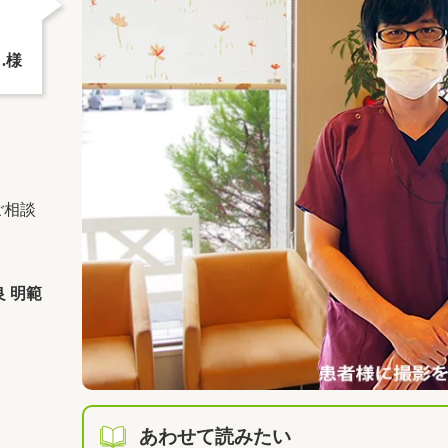
.様
ご相談
 明範
あわせて読みたい