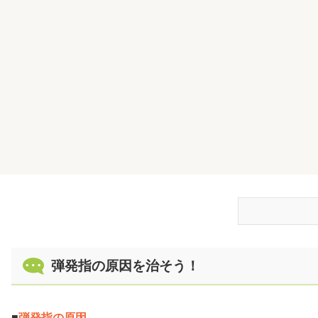
弾発指の原因
弾発指の原因を治そう！
弾発指の原因
鍼治療で治す
治療回数・費
■
弾発指の原因