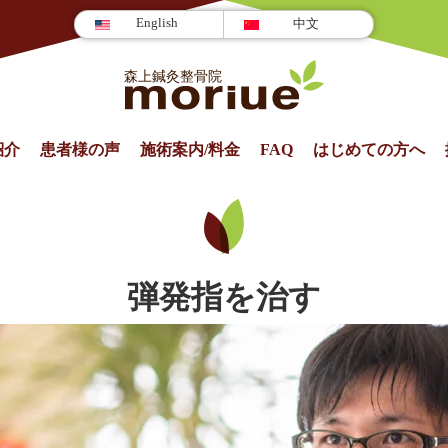
English
中文
紹介
患者様の声
施術案内/料⾦
FAQ
はじめての方へ
弾発指を治す