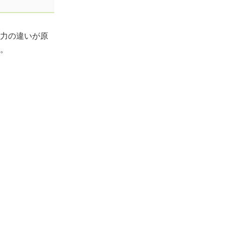
力の違いが原
。
ま