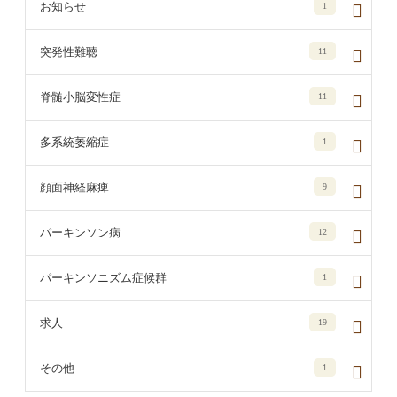
お知らせ
1
突発性難聴
11
脊髄小脳変性症
11
多系統萎縮症
1
顔面神経麻痺
9
パーキンソン病
12
パーキンソニズム症候群
1
求人
19
その他
1