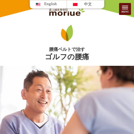
English
中文
当院について
腰痛ベルトで治す
ゴルフの腰痛
HOME
院のご紹介
患者様の声
施術案内/料金
FAQ
はじめての方へ
採用情報