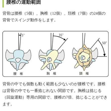
腰椎の運動範囲
著者情報
背骨は腰椎（5個）、胸椎（12個）、頚椎（7個）の24個の
背骨でスイング動作をします。
背骨の中でも個数も動く範囲も少ないのが腰椎です。腰椎
は背骨の中でも一番捻じれない関節です。胸椎は捻じる
（回旋運動）専用の関節で、腰椎の7倍、捻じることができ
ます。