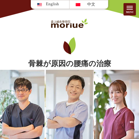
English
中文
当院について
HOME
骨棘が原因の腰痛の治療
院のご紹介
患者様の声
施術案内/料⾦
FAQ
はじめての方へ
採用情報