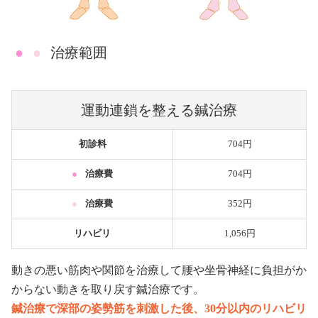
●
●
治療範囲
運動連鎖を整える鍼治療
初診料
704円
●
治療費
704円
●
治療費
352円
リハビリ
1,056円
動きの悪い筋肉や関節を治療して腰や坐骨神経に負担がか
からない動きを取り戻す鍼治療です。
鍼治療で深部の姿勢筋を刺激した後、30分以内のリハビリ