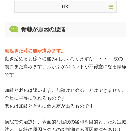
目次
骨棘が原因の腰痛
骨棘が原因の腰痛
腰痛の原因
腰痛ベルトで治す骨棘が原因の腰痛
鍼治療で治す骨棘が原因の腰痛
朝起きた時に腰が痛みます。
治療費
動き始めると徐々に痛みはよくなりますが・・・。 次の
朝にまた痛みます。ふかふかのベッドが不得意になる腰痛
患者様の声
です。
よくある質問
著者情報
加齢と老化は違います。加齢は止めることはできません。
参考文献
全員に平等に訪れるものです。
老化は加齢とともに個人差が出るものです。
病院での治療は、表面的な症状の緩和を目的とした対症療
法と、症状の原因そのものを制御する原因療法がありま