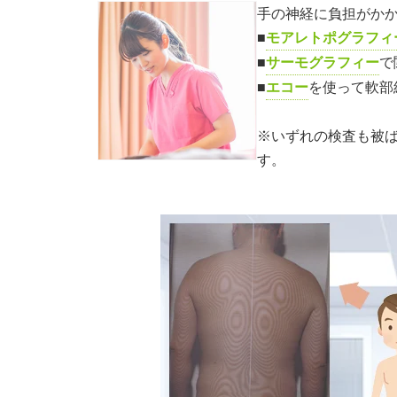
手の神経に負担がか
■
モアレトポグラフィ
■
サーモグラフィー
で
■
エコー
を使って軟部
※いずれの検査も被
す。