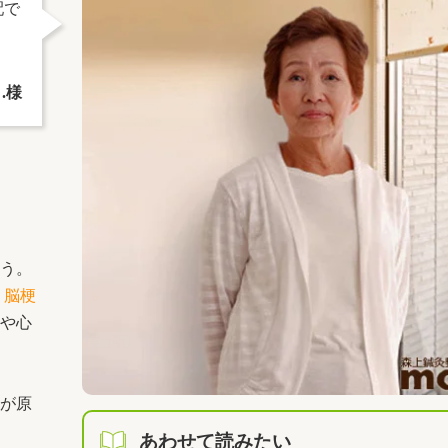
配で
.様
う。
、
脳梗
や心
が原
あわせて読みたい