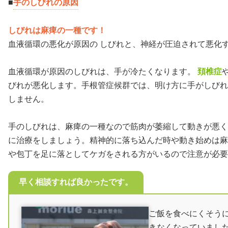
■
手のしびれの原因
患者様のレビ
しびれは麻痺の一種です！
手のしびれ＜
血液循環の悪化が原因の しびれと、神経が圧迫されて悪化す
著者情報
血液循環が原因のしびれは、手が冷たくなります。
頚椎症
びれが悪化します。手根管症候群では、明け方に手がしびれ
しません。
手のしびれは、麻痺の一種なので筋肉が萎縮して動きが悪く
に治療をしましょう。精神的に落ち込んだ時や動き始めは
や包丁を足に落としてケガをされる方がいるので注意が必要
早く相談すれば良かったです。
ご飯を食べにくそう
きなくなっていまし