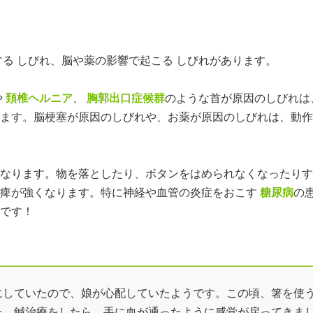
ューをもっと見る
よくある質問＞
る しびれ、脳や薬の影響で起こる しびれがあります。
や
頚椎ヘルニア
、
胸郭出口症候群
のような首が原因のしびれは
ます。脳梗塞が原因のしびれや、お薬が原因のしびれは、動作
なります。物を落としたり、ボタンをはめられなくなったりす
麻痺が強くなります。特に神経や血管の炎症をおこす
糖尿病
の
です！
にしていたので、娘が心配していたようです。この頃、箸を使
た。鍼治療をしたら、手に血が通ったように感覚が戻ってきま