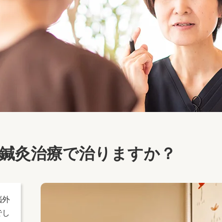
鍼灸治療で治りますか？
脳外
でし