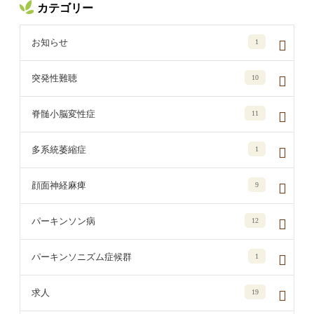
カテゴリー
お知らせ
1
突発性難聴
10
脊髄小脳変性症
11
多系統萎縮症
1
顔面神経麻痺
9
パーキンソン病
12
パーキンソニズム症候群
1
求人
19