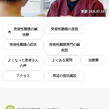
更新 2026.07.18
突発性難聴の鍼
突発性難聴の原因
治療
突発性難聴の症状
突発性難聴専門の鍼
灸院
よくなった患者さん
よくある質問
治療費
の声
アクセス
周辺の宿泊施設